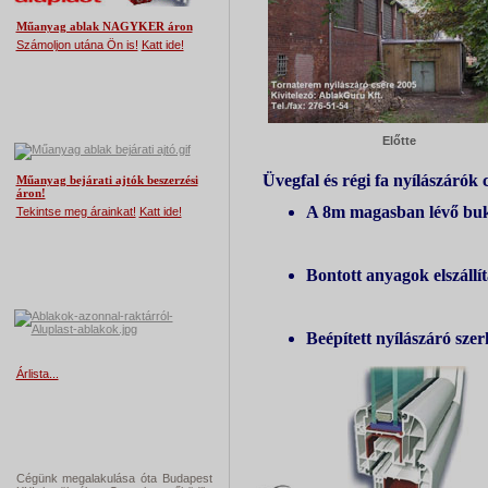
Műanyag ablak NAGYKER áron
Számoljon utána Ön is!
Katt ide!
Műanyag bejárati ajtó akció
Előtte
Üvegfal és régi fa nyílászárók
Műanyag bejárati ajtók beszerzési
áron!
A 8m magasban lévő bukó 
Tekintse meg árainkat!
Katt ide!
RAKTÁRI,KÉSZLETES NYILÁSZÁRÓK
Bontott anyagok elszállít
Beépített nyílászáró sze
Árlista...
Csepelen működünk!
Cégünk megalakulása óta Budapest