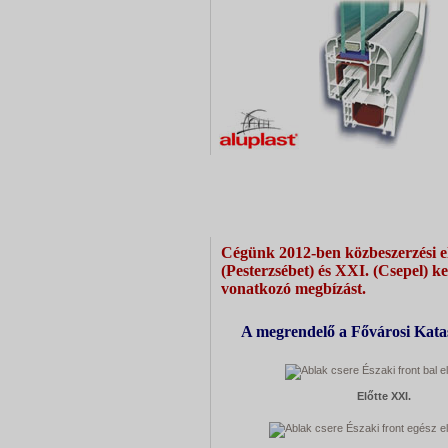
Budapest XXI. és XX. Kerületi tűzőrség 2012 a
Cégünk 2012-ben közbeszerzési el
(Pesterzsébet) és XXI. (Csepel) ke
vonatkozó megbízást.
A megrendelő a Fővárosi Katas
Előtte XXI.