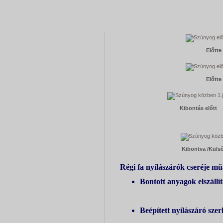
Közületi referenciák /Óvoda nyílászáró csere/
Előtte
Előtte
Kibontás előtt
Kibontva /Külső
Régi fa nyílászárók cseréje m
Bontott anyagok elszállít
Beépített nyílászáró sze