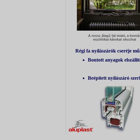
A rossz álagú fal miatt, a bontá
esztétikai károkat okozhat
Régi fa nyílászárók cseréje m
Bontott anyagok elszállít
Beépített nyílászáró sze