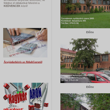
termékeink elnyerték tetszését, ne
felejtse el oldalunkat felvenni a
KEDVENCEK
közé!
Árajánlatkérés
Előtte
Árajánlatkérés az AblakGurutól
Műanyag ablak NAGYKER Áron
Előtte