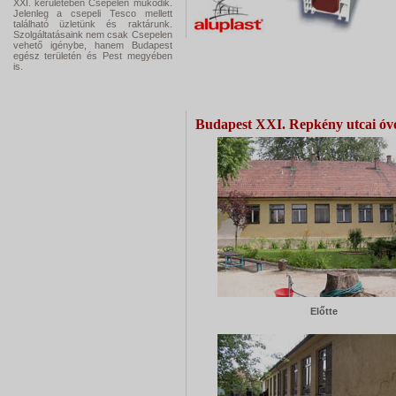
XXI. kerületében Csepelen működik.
Jelenleg a csepeli Tesco mellett
található üzletünk és raktárunk.
Szolgáltatásaink nem csak Csepelen
vehető igénybe, hanem Budapest
egész területén és Pest megyében
is.
Óvoda nyílászáró csere
Budapest XXI. Repkény utcai óvo
Előtte