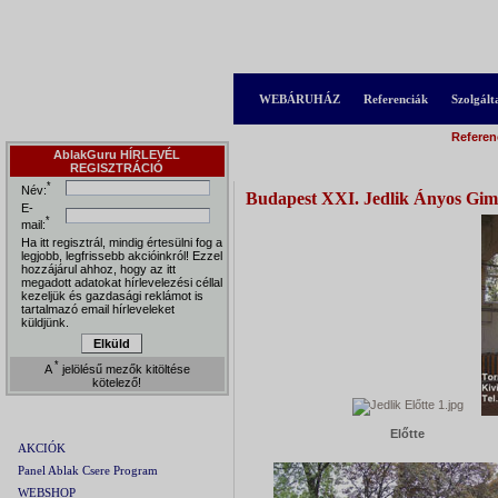
WEBÁRUHÁZ
Referenciák
Szolgált
Referen
AblakGuru HÍRLEVÉL
Közületi referenciák /Tornaterem nyílászáró cs
REGISZTRÁCIÓ
*
Név:
Budapest XXI. Jedlik Ányos Gimn
E-
*
mail:
Ha itt regisztrál, mindig értesülni fog a
legjobb, legfrissebb akcióinkról! Ezzel
hozzájárul ahhoz, hogy az itt
megadott adatokat hírlevelezési céllal
kezeljük és gazdasági reklámot is
tartalmazó email hírleveleket
küldjünk.
Elküld
*
A
jelölésű mezők kitöltése
kötelező!
AblakGuru Menü
Előtte
AKCIÓK
Panel Ablak Csere Program
WEBSHOP