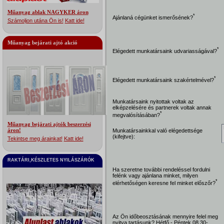
Műanyag ablak NAGYKER áron
*
Ajánlaná cégünket ismerősének?
Számoljon utána Ön is!
Katt ide!
Műanyag bejárati ajtó akció
*
Elégedett munkatársaink udvariasságával?
*
Elégedett munkatársaink szakértelmével?
Munkatársaink nyitottak voltak az
elképzelésére és partnerek voltak annak
*
megvalósításában?
Műanyag bejárati ajtók beszerzési
áron!
Munkatársainkkal való elégedettsége
(kifejtve):
Tekintse meg árainkat!
Katt ide!
RAKTÁRI,KÉSZLETES NYILÁSZÁRÓK
Ha szeretne további rendeléssel fordulni
felénk vagy ajánlana minket, milyen
*
elérhetőségen keresne fel minket előszőr?
Az Ön időbeosztásának mennyire felel meg
nyitva tartásunk? Hétfő - Péntek 08.30-