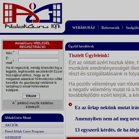
WEBÁRUHÁZ
Referenciák
Szolgált
AblakGuru HÍRLEVÉL
Ügyfél kérdőívek
REGISZTRÁCIÓ
*
Név:
Tisztelt Ügyfeleink!
E-
*
Ezt az oldalt azért hoztuk létre
mail:
munkánk eredményességét illet
Ha itt regisztrál, mindig értesülni fog a
legjobb, legfrissebb akcióinkról! Ezzel
részt és szolgáltatásaink is folya
hozzájárul ahhoz, hogy az itt
megadott adatokat hírlevelezési céllal
kezeljük és gazdasági reklámot is
Ha pozitív véleménye van rólun
tartalmazó email hírleveleket
a negatív vélemény mutat rá a h
küldjünk.
továbbfejlődni ezért kérjük, a ké
Elküld
*
A
jelölésű mezők kitöltése
kötelező!
Ez az űrlap nekünk mutat irány
AblakGuru Menü
Amennyiben nem ad meg nevet
AKCIÓK
13
egyszerű kérdés, de ha ideje
Panel Ablak Csere Program
WEBSHOP