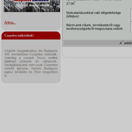
*
17.00
Nyitvatartásunkkal való elégedettsége
(kifejtve):
Árlista...
Bármi amit rólunk, termékeinkről vagy
tevékenységünkről megosztana velünk:
Csepelen működünk!
*
A
jelöl
Cégünk megalakulása óta Budapest
XXI. kerületében Csepelen működik.
Jelenleg a csepeli Tesco mellett
található üzletünk és raktárunk.
Szolgáltatásaink nem csak Csepelen
vehető igénybe, hanem Budapest
egész területén és Pest megyében
is.