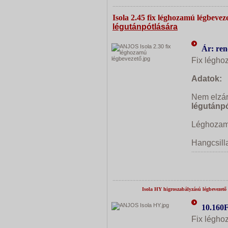
Isola 2.45 fix léghozamú légbevez
légutánpótlására
Ár: ren
Fix légho
Adatok:
Nem elzár
légutánpó
Léghozam
Hangcs
Isola HY higroszabályzású légbevezető
10.160F
Fix légho