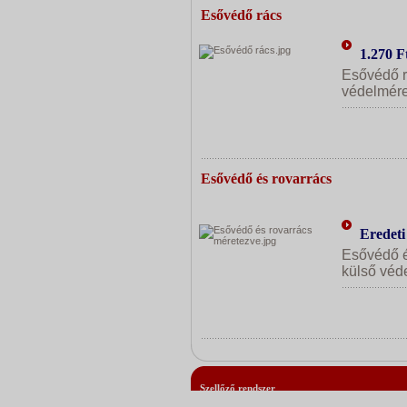
Esővédő rács
1.270 F
Esővédő r
védelmér
Esővédő és rovarrács
Eredeti
Esővédő é
külső véd
Szellőző rendszer