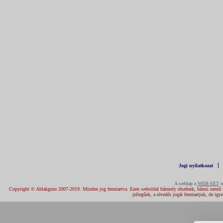
Jogi nyilatkozat
A weblap a
WEB-SET
re
Copyright © Ablakguru 2007-2019. Minden jog fenntartva. Ezen weboldal bármely részének, bármi nemű újraf
jellegűek, a tévedés jogát fenntartjuk, de igy