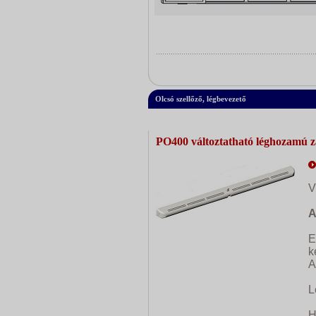
Olcsó szellőző, légbevezető
PO400 változtatható léghozamú z
V
A
E
k
A