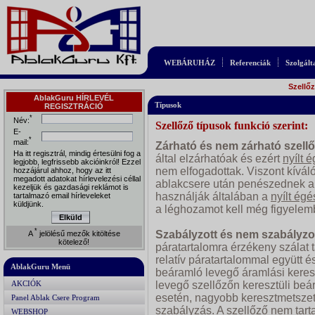
WEBÁRUHÁZ
Referenciák
Szolgált
Szellőz
AblakGuru HÍRLEVÉL
Típusok
REGISZTRÁCIÓ
*
Név:
Szellőző típusok funkció szerint:
E-
*
mail:
Zárható és nem zárható szell
Ha itt regisztrál, mindig értesülni fog a
által elzárhatóak és ezért
nyílt 
legjobb, legfrissebb akcióinkról! Ezzel
nem elfogadottak. Viszont kívál
hozzájárul ahhoz, hogy az itt
megadott adatokat hírlevelezési céllal
ablakcsere után penészednek a 
kezeljük és gazdasági reklámot is
használják általában a
nyílt ég
tartalmazó email hírleveleket
küldjünk.
a léghozamot kell még figyelem
Elküld
*
Szabályzott és nem szabályzo
A
jelölésű mezők kitöltése
kötelező!
páratartalomra érzékeny szálat 
relatív páratartalommal együtt 
AblakGuru Menü
beáramló levegő áramlási keresz
AKCIÓK
levegő szellőzőn keresztüli be
esetén, nagyobb keresztmetszet
Panel Ablak Csere Program
szabályzás. A szellőző nem tart
WEBSHOP