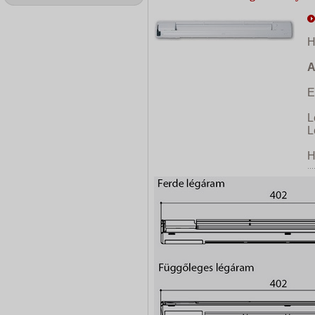
H
A
E
L
L