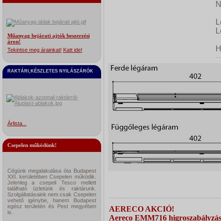
N
L
L
Műanyag bejárati ajtók beszerzési
áron!
Tekintse meg árainkat!
Katt ide!
RAKTÁRI,KÉSZLETES NYILÁSZÁRÓK
Árlista...
Csepelen működünk!
Cégünk megalakulása óta Budapest
XXI. kerületében Csepelen működik.
Jelenleg a csepeli Tesco mellett
található üzletünk és raktárunk.
Szolgáltatásaink nem csak Csepelen
vehető igénybe, hanem Budapest
egész területén és Pest megyében
AERECO AKCIÓ!
is.
Aereco EMM716 higroszabályzás