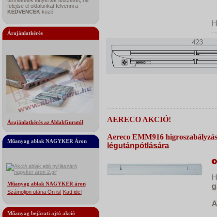
termékeink elnyerték tetszését, ne
felejtse el oldalunkat felvenni a
KEDVENCEK
közé!
Árajánlatkérés
AERECO AKCIÓ!
Árajánlatkérés az AblakGurutól
Aereco EMM916 higroszabályzás
Műanyag ablak NAGYKER Áron
légutánpótlására
H
Műanyag ablak NAGYKER áron
g
Számoljon utána Ön is!
Katt ide!
A
Műanyag bejárati ajtó akció