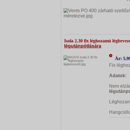
Isola 2.30 fix léghozamú légbevez
légutánpótlására
Ár: 5.9
Fix légho
Adatok:
Nem elzár
légutánpó
Léghozam
Hangcs