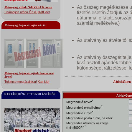
Az összeg megérkezése utá
Műanyag ablak NAGYKER áron
fizetés esetén átadjuk az ál
Számoljon utána Ön is!
Katt ide!
dátummal ellátott, sorszá
számlát mellékelve.)
Műanyag bejárati ajtó akció
Az utalvány az átvételtől 
Az utalvány összegét telje
kiválasztott ajándék többe
különbséget ráfizetéssel le
Műanyag bejárati ajtók beszerzési
áron!
Tekintse meg árainkat!
Katt ide!
AblakGuru 
RAKTÁRI,KÉSZLETES NYILÁSZÁRÓK
AblakGuru
*
Megrendelő neve:
*
Megrendelő e-mail címe:
*
Megrendelő címe:
Megrendelő posta címe, ha eltér:
Megrendelt utalvány összege
*
(min.5000Ft)