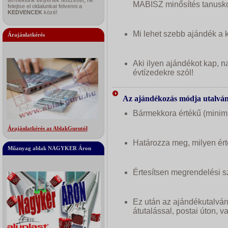
termékeink elnyerték tetszését, ne
MABISZ minősítés tanusko
felejtse el oldalunkat felvenni a
KEDVENCEK
közé!
Mi lehet szebb ajándék a 
Árajánlatkérés
Aki ilyen ajándékot kap, n
évtízedekre szól!
Az ajándékozás módja utalván
Bármekkora értékű (minimum
Árajánlatkérés az AblakGurutól
Határozza meg, milyen ért
Műanyag ablak NAGYKER Áron
Értesítsen megrendelési 
Ez után az ajándékutalvány
átutalással, postai úton, 