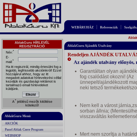
WEBÁRUHÁZ
Referenciák
Szolgált
Abla
AblakGuru HÍRLEVÉL
AblakGuru Ajándék Utalvány
REGISZTRÁCIÓ
*
Név:
Rendeljen AJÁNDÉK UTALVÁ
E-
*
Az ajándék utalvány előnyös, m
mail:
Ha itt regisztrál, mindig értesülni fog a
legjobb, legfrissebb akcióinkról! Ezzel
Garantáltan olyan ajándék
hozzájárul ahhoz, hogy az itt
fog csalódást okozni! (Az
megadott adatokat hírlevelezési céllal
kezeljük és gazdasági reklámot is
ünnepelt/ajándékozott mag
tartalmazó email hírleveleket
neki tetsző termékeket/szo
küldjünk.
Elküld
*
A
jelölésű mezők kitöltése
Nem kell a várost járnia,z
kötelező!
sorban állnia; (Mentesülh
visszaváltás kellemetlenség
AblakGuru Menü
AKCIÓK
Panel Ablak Csere Program
Mert nem szorítja a határi
WEBSHOP