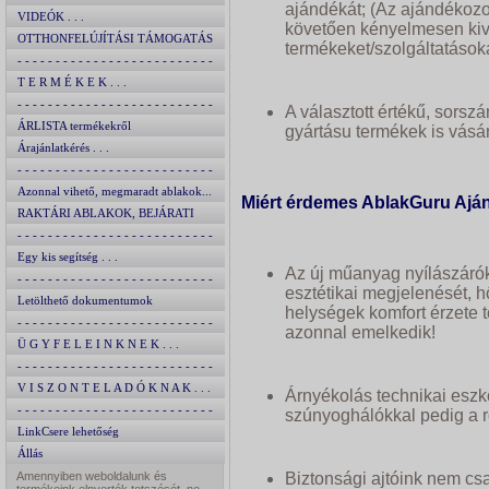
ajándékát; (Az ajándékozot
VIDEÓK . . .
követően kényelmesen kivá
OTTHONFELÚJÍTÁSI TÁMOGATÁS
termékeket/szolgáltatásoka
2024
- - - - - - - - - - - - - - - - - - - - - - - - - -
T E R M É K E K . . .
- - - - - - - - - - - - - - - - - - - - - - - - - -
A választott értékű, sorszá
ÁRLISTA termékekről
gyártásu termékek is vásá
Árajánlatkérés . . .
- - - - - - - - - - - - - - - - - - - - - - - - - -
Azonnal vihető, megmaradt ablakok...
Miért érdemes AblakGuru Ajá
RAKTÁRI ABLAKOK, BEJÁRATI
AJTÓK
- - - - - - - - - - - - - - - - - - - - - - - - - -
Egy kis segítség . . .
Az új műanyag nyílászárók
- - - - - - - - - - - - - - - - - - - - - - - - - -
esztétikai megjelenését, h
Letölthető dokumentumok
helységek komfort érzete 
- - - - - - - - - - - - - - - - - - - - - - - - - -
azonnal emelkedik!
Ü G Y F E L E I N K N E K . . .
- - - - - - - - - - - - - - - - - - - - - - - - - -
V I S Z O N T E L A D Ó K N A K . . .
Árnyékolás technikai eszk
- - - - - - - - - - - - - - - - - - - - - - - - - -
szúnyoghálókkal pedig a ro
LinkCsere lehetőség
Állás
Amennyiben weboldalunk és
Biztonsági ajtóink nem cs