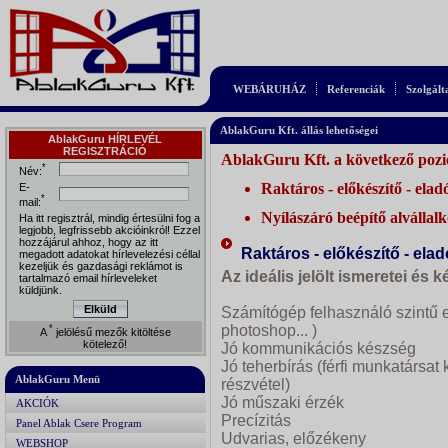
WEBÁRUHÁZ
Referenciák
Szolgált
AblakGuru Kft. állás lehetőségei
AblakGuru HÍRLEVÉL
REGISZTRÁCIÓ
AblakGuru Kft. a következő pozi
*
Név:
Raktáros - előkészítő - ela
E-
*
mail:
Nyílászáró beépítő alvállal
Ha itt regisztrál, mindig értesülni fog a
legjobb, legfrissebb akcióinkról! Ezzel
hozzájárul ahhoz, hogy az itt
Raktáros - előkészítő - elad
megadott adatokat hírlevelezési céllal
kezeljük és gazdasági reklámot is
Az ideális jelölt ismeretei és 
tartalmazó email hírleveleket
küldjünk.
Elküld
Számítógép felhasználó szintű er
photoshop... )
*
A
jelölésű mezők kitöltése
kötelező!
Jó kommunikációs készség
Jó teherbírás (férfi munkatársat 
AblakGuru Menü
részvétel)
Jó műszaki érzék
AKCIÓK
Precízitás
Panel Ablak Csere Program
Udvarias, előzékeny
WEBSHOP