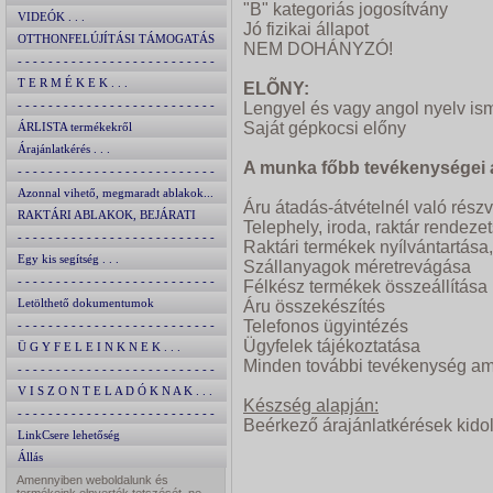
"B" kategoriás jogosítvány
VIDEÓK . . .
Jó fizikai állapot
OTTHONFELÚJÍTÁSI TÁMOGATÁS
NEM DOHÁNYZÓ!
2024
- - - - - - - - - - - - - - - - - - - - - - - - - -
T E R M É K E K . . .
ELÕNY:
- - - - - - - - - - - - - - - - - - - - - - - - - -
Lengyel és vagy angol nyelv is
Saját gépkocsi előny
ÁRLISTA termékekről
Árajánlatkérés . . .
A munka főbb tevékenységei a
- - - - - - - - - - - - - - - - - - - - - - - - - -
Azonnal vihető, megmaradt ablakok...
Áru átadás-átvételnél való részv
RAKTÁRI ABLAKOK, BEJÁRATI
Telephely, iroda, raktár rendeze
AJTÓK
- - - - - - - - - - - - - - - - - - - - - - - - - -
Raktári termékek nyílvántartása
Egy kis segítség . . .
Szállanyagok méretrevágása
- - - - - - - - - - - - - - - - - - - - - - - - - -
Félkész termékek összeállítása
Letölthető dokumentumok
Áru összekészítés
Telefonos ügyintézés
- - - - - - - - - - - - - - - - - - - - - - - - - -
Ügyfelek tájékoztatása
Ü G Y F E L E I N K N E K . . .
Minden további tevékenység am
- - - - - - - - - - - - - - - - - - - - - - - - - -
V I S Z O N T E L A D Ó K N A K . . .
Készség alapján:
- - - - - - - - - - - - - - - - - - - - - - - - - -
Beérkező árajánlatkérések kid
LinkCsere lehetőség
Állás
Amennyiben weboldalunk és