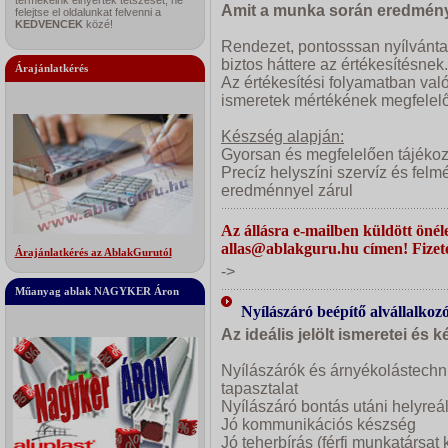
termékeink elnyerték tetszését, ne
Amit a munka során eredmény
felejtse el oldalunkat felvenni a
KEDVENCEK
közé!
Rendezet, pontosssan nyílvántart
biztos háttere az értékesítésnek.
Árajánlatkérés
Az értékesítési folyamatban való 
ismeretek mértékének megfelelőe
Készség alapján:
Gyorsan és megfelelően tájékoz
Precíz helyszíni szervíz és felm
eredménnyel zárul
Az állásra e-mailben küldött önéle
allas@ablakguru.hu címen! Fizeté
Árajánlatkérés az AblakGurutól
->
Műanyag ablak NAGYKER Áron
Nyílászáró beépítő alvállalkoz
Az ideális jelölt ismeretei és 
Nyílászárók és árnyékolástechn
tapasztalat
Nyílászáró bontás utáni helyreál
Jó kommunikációs készség
Jó teherbírás (férfi munkatársat