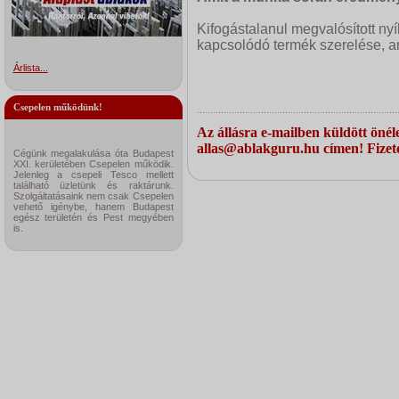
Kifogástalanul megvalósított ny
kapcsolódó termék szerelése, am
Árlista...
Csepelen működünk!
Az állásra e-mailben küldött önéle
allas@ablakguru.hu címen! Fizeté
Cégünk megalakulása óta Budapest
XXI. kerületében Csepelen működik.
Jelenleg a csepeli Tesco mellett
található üzletünk és raktárunk.
Szolgáltatásaink nem csak Csepelen
vehető igénybe, hanem Budapest
egész területén és Pest megyében
is.