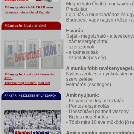
Megbízható Önálló munkavégz
Műanyag ablak NAGYKER áron
Precízitás
Számoljon utána Ön is!
Katt ide!
Lojalitás a munkaadóhoz és ügy
Budapesti vagy nagyon közeli ál
Műanyag bejárati ajtó akció
Elvárás:
Saját - megbízható - a tevékeny
- zárt tehergépjármű
- szerszámok
- alkalmazottak
- számlaképes cég
A munka főbb tevékenységei a
Nyílászárók és árnyékolástechni
Műanyag bejárati ajtók beszerzési
áron!
szervizelése
Tekintse meg árainkat!
Katt ide!
Felmérés (esetleges)
Amit nyújtunk:
RAKTÁRI,KÉSZLETES NYILÁSZÁRÓK
- Folyamatos foglalkoztatás
- Pontos elszámolás
- Hosszútávú partneri viszony
- Biztos megélhetés
- Több mint 10 éve működő jó n
Amit a munka során eredmény